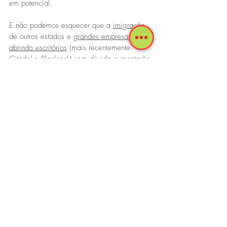
em potencial.
E não podemos esquecer que a 
imigração
de outros estados e 
grandes empresas 
abrindo escritórios
 (mais recentemente 
Citadel e Blackrock) sem dúvida aumentarão 
o negócio de viagens.
Tags:
Casa na Florida
Investir EUA
Aluguel
Projetos imobiliarios
Investimento Imobiliario
AirBnb
Formula 1
Posts recentes
Ver tudo