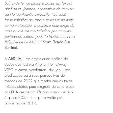
Sul, onde temos praias e partes do Texas”, 
diz Ken H. Johnson, economista de imoveis 
da Florida Atlantic University. “Se você 
fosse trabalhar de casa e estivesse no norte 
ou no meio-oeste, e quisesse ficar longe de 
casa ou até mesmo trabalhar por um curto 
período de tempo, poderia fazê-lo em West 
Palm Beach ou Miami.”
South Florida Sun-
Sentinel.
A 
AirDNA
, uma empresa de análise de 
dados que rastreia Airbnb, HomeAway, 
VRBO e outras plataformas, divulgou uma 
atualização para suas perspectivas de 
meados de 2022 que mostra que as taxas 
médias diárias para aluguéis de curto prazo 
nos EUA cresceram 7% ano a ano – e isso 
é quase 30% maior que o verão pré-
pandemia de 2019.