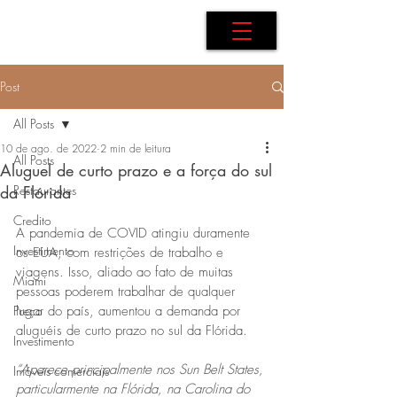
AdB Realtor
Post
All Posts
10 de ago. de 2022
2 min de leitura
All Posts
Aluguel de curto prazo e a força do sul
da Flórida
Restaurantes
Credito
A pandemia de COVID atingiu duramente 
Investimento
os EUA, com restrições de trabalho e 
viagens. Isso, aliado ao fato de muitas 
Miami
pessoas poderem trabalhar de qualquer 
Preço
lugar do país, aumentou a demanda por 
aluguéis de curto prazo no sul da Flórida.
Investimento
“Aparece principalmente nos Sun Belt States, 
Imóveis comerciais
particularmente na Flórida, na Carolina do 