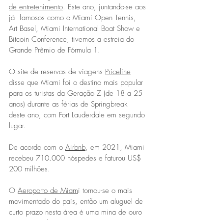
de entretenimento
. Este ano, juntando-se aos 
já  famosos como o Miami Open Tennis, 
Art Basel, Miami International Boat Show e 
Bitcoin Conference, tivemos a estreia do 
Grande Prêmio de Fórmula 1.
O site de reservas de viagens 
Priceline
disse que Miami foi o destino mais popular 
para os turistas da Geração Z (de 18 a 25 
anos) durante as férias de Springbreak  
deste ano, com Fort Lauderdale em segundo 
lugar.
De acordo com o 
Airbnb
, em 2021, Miami 
recebeu 710.000 hóspedes e faturou US$ 
200 milhões.
O 
Aeroporto de Miam
i tornou-se o mais 
movimentado do país, então um aluguel de 
curto prazo nesta área é uma mina de ouro 